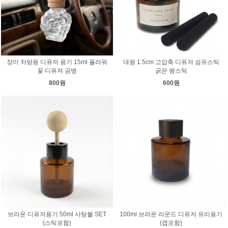
장미 차량용 디퓨저 용기 15ml 플라워
대왕 1.5cm 고압축 디퓨저 섬유스틱
꽃 디퓨져 공병
굵은 왕스틱
800원
600원
브라운 디퓨저용기 50ml 사탕볼 SET
100ml 브라운 라운드 디퓨저 유리용기
(스틱포함)
(캡포함)