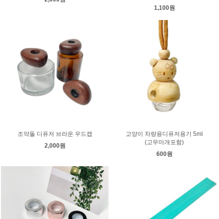
1,100원
조약돌 디퓨저 브라운 우드캡
고양이 차량용디퓨저용기 5ml
(고무마개포함)
2,000원
600원