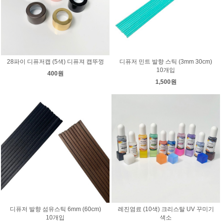
28파이 디퓨저캡 (5색) 디퓨져 캡뚜껑
디퓨저 민트 발향 스틱 (3mm 30cm)
10개입
400원
1,500원
디퓨저 발향 섬유스틱 6mm (60cm)
레진염료 (10색) 크리스탈 UV 꾸미기
10개입
색소