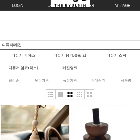
LOGIN
JOIN
ORDER
MYPAGE
디퓨저/레진
디퓨저 베이스
디퓨저 용기,클립,캡
디퓨저 스틱
디퓨저 염료(색소)
레진염료
최신순
낮은가격
높은가격
판매순위
상품명