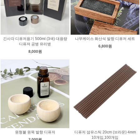
긴사각 디퓨저용기 500ml (3색) 대용량
나무케이스 화산석 발향 디퓨저 세트
디퓨져 공병 유리병
6,800원
8,000원
원형볼 원목 발향 디퓨저
디퓨저 섬유스틱 20cm (브라운) 4mm
10개입,100개입
2,000원