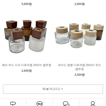
5,000원
2,000원
체리 우드 사각 디퓨저캡 28파이 캡뚜껑
와이드 원형 디퓨저캡 28파이 우드
캡뚜껑
2,000원
2,500원
더보기
(
1
/
11
)
+