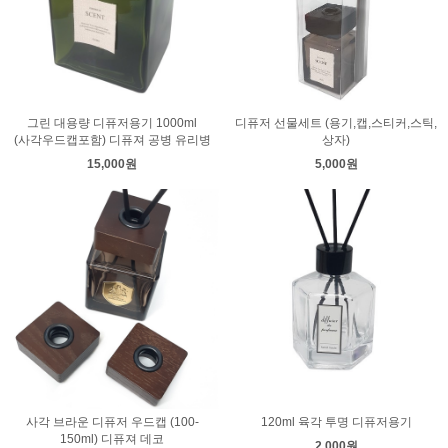
그린 대용량 디퓨저용기 1000ml
디퓨저 선물세트 (용기,캡,스티커,스틱,
(사각우드캡포함) 디퓨져 공병 유리병
상자)
15,000원
5,000원
사각 브라운 디퓨저 우드캡 (100-
120ml 육각 투명 디퓨저용기
150ml) 디퓨져 데코
2,000원