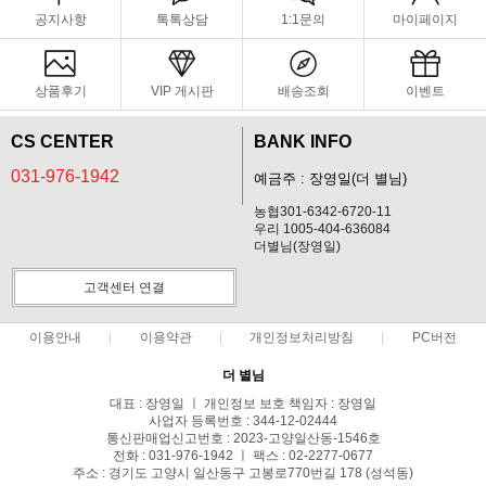
공지사항
톡톡상담
1:1문의
마이페이지
상품후기
VIP 게시판
배송조회
이벤트
CS CENTER
BANK INFO
031-976-1942
예금주 : 장영일(더 별님)
농협301-6342-6720-11
우리 1005-404-636084
더별님(장영일)
고객센터 연결
이용안내
이용약관
개인정보처리방침
PC버전
더 별님
대표 : 장영일 ㅣ 개인정보 보호 책임자 : 장영일
사업자 등록번호 : 344-12-02444
통신판매업신고번호 : 2023-고양일산동-1546호
전화 : 031-976-1942 ㅣ 팩스 : 02-2277-0677
주소 : 경기도 고양시 일산동구 고봉로770번길 178 (성석동)