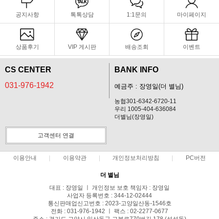
공지사항
톡톡상담
1:1문의
마이페이지
상품후기
VIP 게시판
배송조회
이벤트
CS CENTER
BANK INFO
031-976-1942
예금주 : 장영일(더 별님)
농협301-6342-6720-11
우리 1005-404-636084
더별님(장영일)
고객센터 연결
이용안내
이용약관
개인정보처리방침
PC버전
더 별님
대표 : 장영일 ㅣ 개인정보 보호 책임자 : 장영일
사업자 등록번호 : 344-12-02444
통신판매업신고번호 : 2023-고양일산동-1546호
전화 : 031-976-1942 ㅣ 팩스 : 02-2277-0677