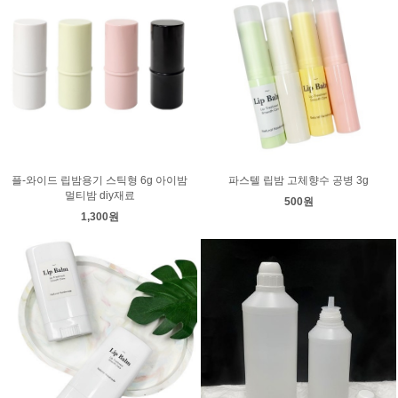
플-와이드 립밤용기 스틱형 6g 아이밤
파스텔 립밤 고체향수 공병 3g
멀티밤 diy재료
500원
1,300원