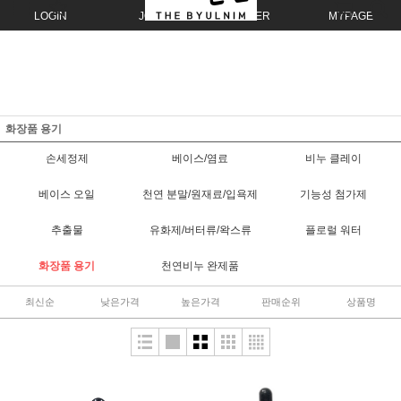
LOGIN
JOIN
ORDER
MYPAGE
화장품 용기
손세정제
베이스/염료
비누 클레이
베이스 오일
천연 분말/원재료/입욕제
기능성 첨가제
추출물
유화제/버터류/왁스류
플로럴 워터
화장품 용기
천연비누 완제품
최신순
낮은가격
높은가격
판매순위
상품명