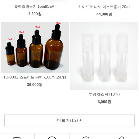
블랙립밤용기 15ml(5EA)
하이드로 나노 미스트용기 20ml
3,300원
44,000원
TD-0031)스포이드 공병 -100ml(24개)
36,000원
투명 챕스틱 (10개)
3,000원
더보기
(
1
/
2
)
+