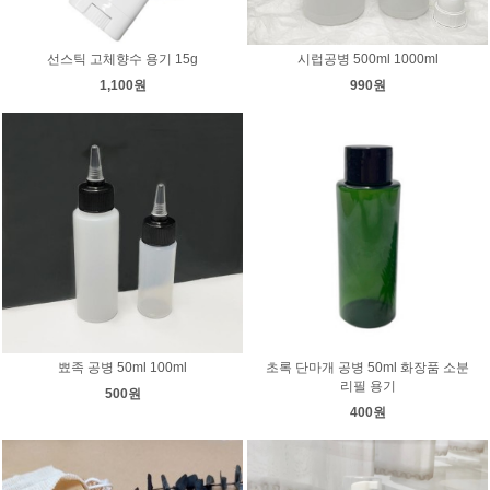
선스틱 고체향수 용기 15g
시럽공병 500ml 1000ml
1,100원
990원
뾰족 공병 50ml 100ml
초록 단마개 공병 50ml 화장품 소분
리필 용기
500원
400원