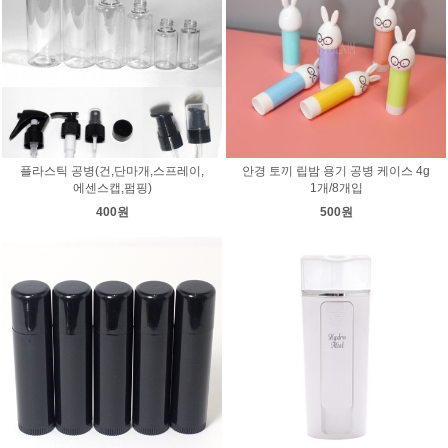
플라스틱 공병(건,단마개,스프레이,
안경 토끼 립밤 용기 공병 케이스 4g
에센스캡,펌핑)
1개/8개입
400원
500원