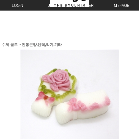
LOGIN
JOIN
ORDER
MYPAGE
수제 몰드
>
전통문양,엔틱,악기,기타