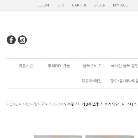
LOGIN
JOIN
CART(
0
)
ORDER
MYPAGE
여름시즌
추석DIY 가을
몰드 SALE
국내산 몰드 할
디퓨저/레진
향수/룸/하바리
HOME
>
소품/포장/도구
>
스티커/택
> 눈꽃 스티커 3종(2장) 집 트리 양말 크리스마