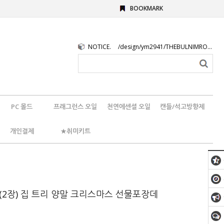
BOOKMARK
NOTICE.
/design/ym2941/THEBULNIMROGO.png
PC 몰드
프래그런스 오일
천연에센셜 오일
캔들/석고방향제
개인결제
★취미키트
(2장) 집 트리 양말 크리스마스 선물포장데