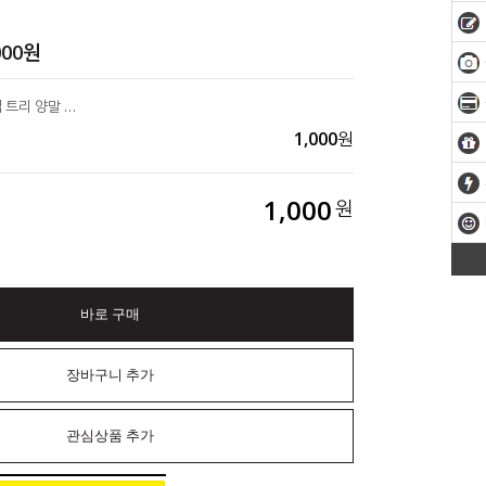
000
원
눈꽃 스티커 3종(2장) 집 트리 양말 크리스마스 선물포장데코
1,000
원
1,000
원
바로 구매
장바구니 추가
관심상품 추가