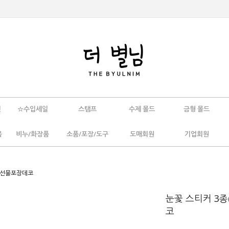
인
☆수입세일
스탬프
수제 몰드
금형 몰드
움
비누/화장품
소품/포장/도구
도매회원
기업회원
스 선물포장데코
눈꽃 스티커 3종
코