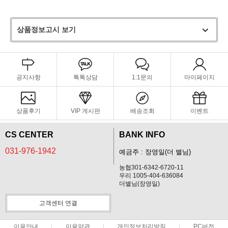
상품정보고시 보기
공지사항
톡톡상담
1:1문의
마이페이지
상품후기
VIP 게시판
배송조회
이벤트
CS CENTER
BANK INFO
031-976-1942
예금주 : 장영일(더 별님)
농협301-6342-6720-11
우리 1005-404-636084
더별님(장영일)
고객센터 연결
이용안내
이용약관
개인정보처리방침
PC버전