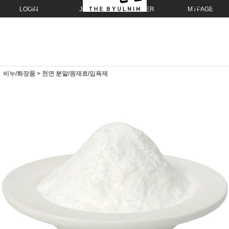
LOGIN
JOIN
ORDER
MYPAGE
비누/화장품
>
천연 분말/원재료/입욕제