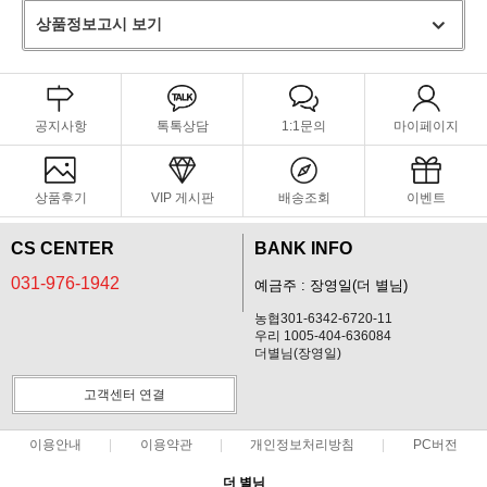
상품정보고시 보기
공지사항
톡톡상담
1:1문의
마이페이지
상품후기
VIP 게시판
배송조회
이벤트
CS CENTER
BANK INFO
031-976-1942
예금주 : 장영일(더 별님)
농협301-6342-6720-11
우리 1005-404-636084
더별님(장영일)
고객센터 연결
이용안내
이용약관
개인정보처리방침
PC버전
더 별님