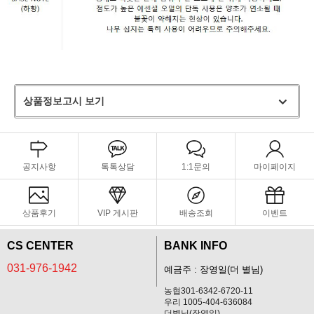
상품정보고시 보기
공지사항
톡톡상담
1:1문의
마이페이지
상품후기
VIP 게시판
배송조회
이벤트
CS CENTER
BANK INFO
031-976-1942
예금주 : 장영일(더 별님)
농협301-6342-6720-11
우리 1005-404-636084
더별님(장영일)