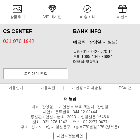
상품후기
VIP 게시판
배송조회
이벤트
CS CENTER
BANK INFO
031-976-1942
예금주 : 장영일(더 별님)
농협301-6342-6720-11
우리 1005-404-636084
더별님(장영일)
고객센터 연결
이용안내
이용약관
개인정보처리방침
PC버전
더 별님
대표 : 장영일 ㅣ 개인정보 보호 책임자 : 장영일
사업자 등록번호 : 344-12-02444
통신판매업신고번호 : 2023-고양일산동-1546호
전화 : 031-976-1942 ㅣ 팩스 : 02-2277-0677
주소 : 경기도 고양시 일산동구 고봉로770번길 178 (성석동)
사업자정보확인