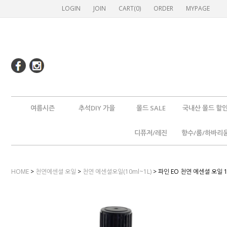
LOGIN
JOIN
CART(
0
)
ORDER
MYPAGE
여름시즌
추석DIY 가을
몰드 SALE
국내산 몰드 할
디퓨저/레진
향수/룸/하바리
HOME
>
천연에센셜 오일
>
천연 에센셜오일(10ml~1L)
> 파인 EO 천연 에센셜 오일 1