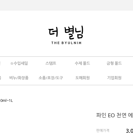
인
☆수입세일
스탬프
수제 몰드
금형 몰드
움
비누/화장품
소품/포장/도구
도매회원
기업회원
0ml~1L
파인 EO 천연 에
3,
판매가격