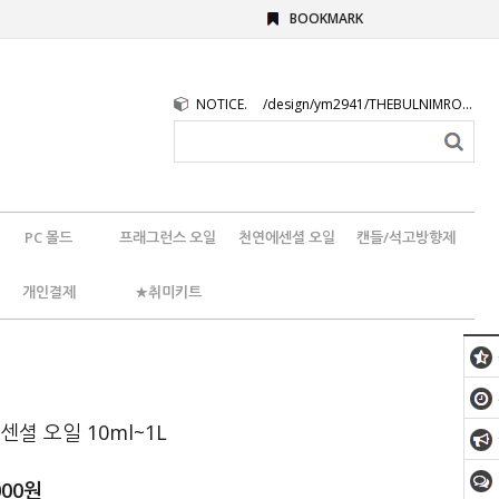
BOOKMARK
NOTICE.
/design/ym2941/THEBULNIMROGO.png
PC 몰드
프래그런스 오일
천연에센셜 오일
캔들/석고방향제
개인결제
★취미키트
센셜 오일 10ml~1L
000원