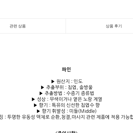
관련 상품
상품 후기
파인
▶ 원산지 : 인도
▶ 추출부위 : 침엽, 솔방울
▶ 추출방법 : 수증기 증류법
▶ 성상 : 무색이거나 옅은 노랑 계열
▶ 향기 : 특유의 신선한 침엽수 향
▶ 향기 휘발성 :
미들(Middle)
징 :
투명한 유동성 액체로 순환,청결,마사지 관련 제품에 적용 가능