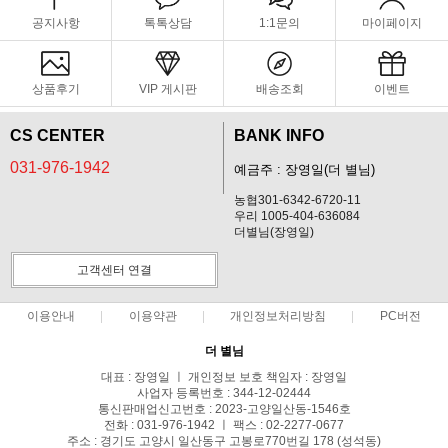
공지사항
톡톡상담
1:1문의
마이페이지
상품후기
VIP 게시판
배송조회
이벤트
CS CENTER
BANK INFO
031-976-1942
예금주 : 장영일(더 별님)
농협301-6342-6720-11
우리 1005-404-636084
더별님(장영일)
고객센터 연결
이용안내
이용약관
개인정보처리방침
PC버전
더 별님
대표 : 장영일 ㅣ 개인정보 보호 책임자 : 장영일
사업자 등록번호 : 344-12-02444
통신판매업신고번호 : 2023-고양일산동-1546호
전화 : 031-976-1942 ㅣ 팩스 : 02-2277-0677
주소 : 경기도 고양시 일산동구 고봉로770번길 178 (성석동)