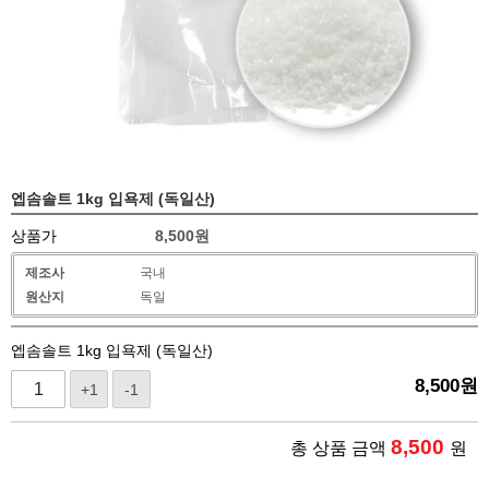
엡솜솔트 1kg 입욕제 (독일산)
상품가
8,500
원
제조사
국내
원산지
독일
엡솜솔트 1kg 입욕제 (독일산)
8,500
원
+1
-1
8,500
총 상품 금액
원