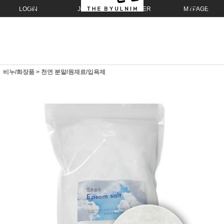
LOGIN
JOIN
ORDER
MYPAGE
비누/화장품
>
천연 분말/원재료/입욕제