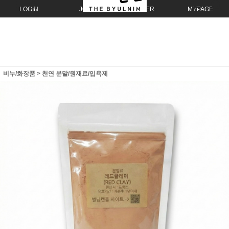
LOGIN
JOIN
ORDER
MYPAGE
비누/화장품
>
천연 분말/원재료/입욕제