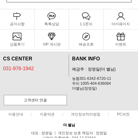
공지사항
톡톡상담
1:1문의
마이페이지
상품후기
VIP 게시판
배송조회
이벤트
CS CENTER
BANK INFO
031-976-1942
예금주 : 장영일(더 별님)
농협301-6342-6720-11
우리 1005-404-636084
더별님(장영일)
고객센터 연결
이용안내
이용약관
개인정보처리방침
PC버전
더 별님
대표 : 장영일 ㅣ 개인정보 보호 책임자 : 장영일
사업자 등록번호 : 344-12-02444