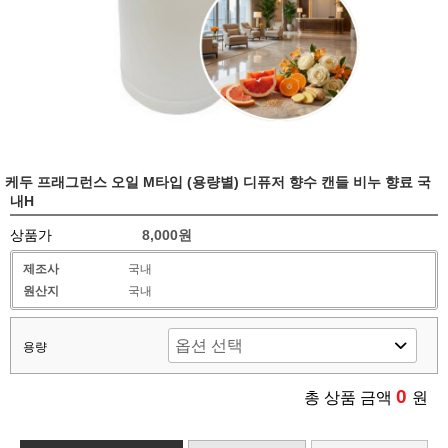
케두 프래그런스 오일 M타입 (용량별) 디퓨저 향수 캔들 비누 향료 국
내H
상품가
8,000원
제조사
국내
원산지
국내
용량
0
총 상품 금액
원