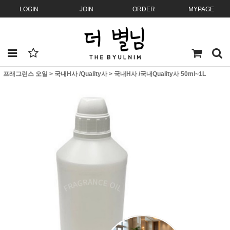
LOGIN
JOIN
ORDER
MYPAGE
프래그런스 오일
>
국내H사 /Quality사
>
국내H사 /국내Quality사 50ml~1L