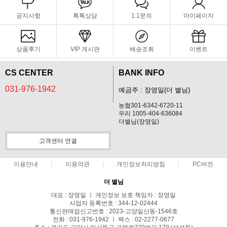
공지사항
톡톡상담
1:1문의
마이페이지
상품후기
VIP 게시판
배송조회
이벤트
CS CENTER
BANK INFO
031-976-1942
예금주 : 장영일(더 별님)
농협301-6342-6720-11
우리 1005-404-636084
더별님(장영일)
고객센터 연결
이용안내
이용약관
개인정보처리방침
PC버전
더 별님
대표 : 장영일 ㅣ 개인정보 보호 책임자 : 장영일
사업자 등록번호 : 344-12-02444
통신판매업신고번호 : 2023-고양일산동-1546호
전화 : 031-976-1942 ㅣ 팩스 : 02-2277-0677