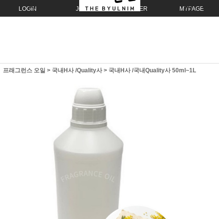
LOGIN
JOIN
ORDER
MYPAGE
프래그런스 오일
>
국내H사 /Quality사
>
국내H사 /국내Quality사 50ml~1L