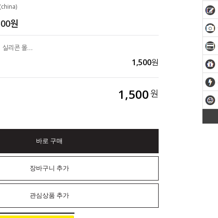
china)
500
원
다크히어로 박쥐 캐릭터 실리콘 몰드 7구 diy 캔들 레진 석고방향제 비누 만들기
1,500
원
1,500
원
바로 구매
장바구니 추가
관심상품 추가