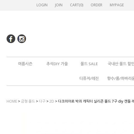
LOGIN
JOIN
CART(
0
)
ORDER
MYPAGE
여름시즌
추석DIY 가을
몰드 SALE
국내산 몰드 할
디퓨저/레진
향수/룸/하바리
HOME
>
금형 몰드
>
다구
>
2D
> 다크히어로 박쥐 캐릭터 실리콘 몰드 7구 diy 캔들