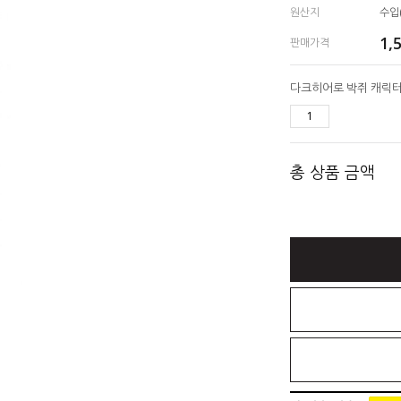
원산지
수입(
1,
판매가격
총 상품 금액