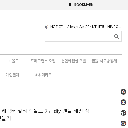
BOOKMARK
NOTICE.
/design/ym2941/THEBULNIMROGO.png
PC 몰드
프래그런스 오일
천연에센셜 오일
캔들/석고방향제
개인결제
★취미키트
캐릭터 실리콘 몰드 7구 diy 캔들 레진 석
만들기