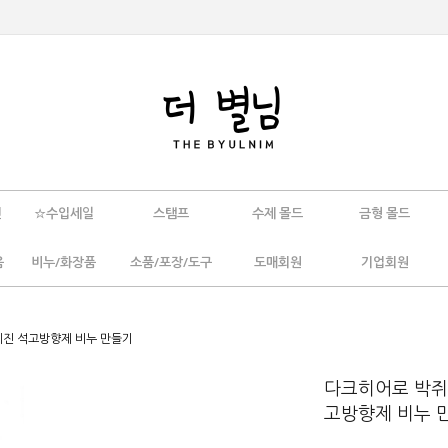
인
☆수입세일
스탬프
수제 몰드
금형 몰드
움
비누/화장품
소품/포장/도구
도매회원
기업회원
 레진 석고방향제 비누 만들기
다크히어로 박쥐 
고방향제 비누 