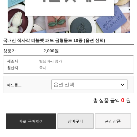
국내산 직사각 타블렛 패드 금형몰드 10종 (옵션 선택)
상품가
2,000원
제조사
별님아씨 명가
원산지
국내
패드몰드
0
총 상품 금액
원
바로 구매하기
장바구니
관심상품