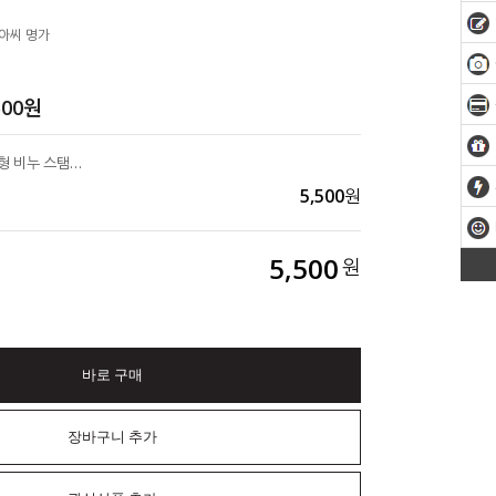
아씨 명가
500
원
Happy birthday 분리형 비누 스탬프(도장) (손잡이 별도 구매)
5,500
원
5,500
원
바로 구매
장바구니 추가