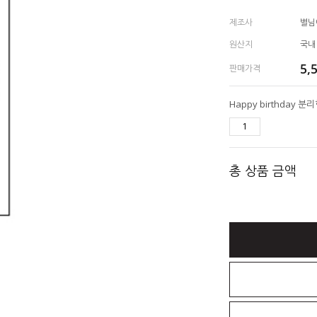
제조사
별님
원산지
국내
5,
판매가격
총 상품 금액