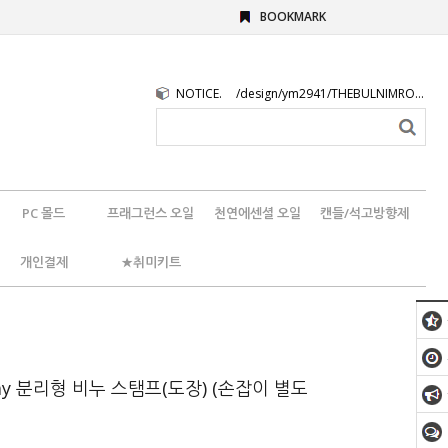
BOOKMARK
NOTICE.
/design/ym2941/THEBULNIMROGO.png
PC 몰드
프래그런스 오일
천연에센셜 오일
캔들/석고방향제
개인결제
★취미키트
hday 분리형 비누 스탬프(도장) (손잡이 별도