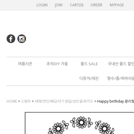
LOGIN
JOIN
CART(
0
)
ORDER
MYPAGE
여름시즌
추석DIY 가을
몰드 SALE
국내산 몰드 할
디퓨저/레진
향수/룸/하바리
HOME
>
스탬프
>
새해/연인/웨딩/아기생일/성탄절/포카드
> Happy birthday 분