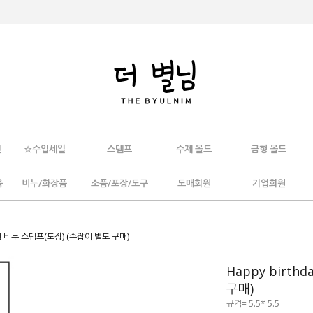
인
☆수입세일
스탬프
수제 몰드
금형 몰드
움
비누/화장품
소품/포장/도구
도매회원
기업회원
리형 비누 스탬프(도장) (손잡이 별도 구매)
Happy birt
구매)
규격= 5.5* 5.5