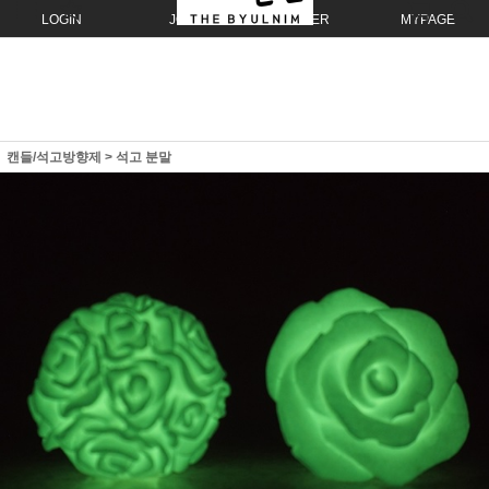
LOGIN
JOIN
ORDER
MYPAGE
캔들/석고방향제
>
석고 분말