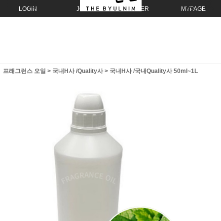
LOGIN
JOIN
ORDER
MYPAGE
프래그런스 오일
>
국내H사 /Quality사
>
국내H사 /국내Quality사 50ml~1L