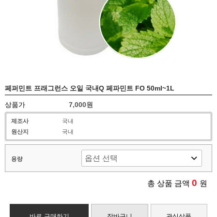
페퍼민트 프래그런스 오일 국내Q 페파민트 FO 50ml~1L
상품가
7,000원
제조사
국내
원산지
국내
용량
0
총 상품 금액
원
바로 구매하기
장바구니
관심상품