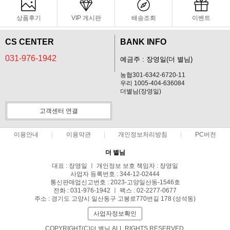
상품후기
VIP 게시판
배송조회
이벤트
CS CENTER
BANK INFO
031-976-1942
예금주 : 장영일(더 별님)
농협301-6342-6720-11
우리 1005-404-636084
더별님(장영일)
고객센터 연결
이용안내
이용약관
개인정보처리방침
PC버전
더 별님
대표 : 장영일 ㅣ 개인정보 보호 책임자 : 장영일
사업자 등록번호 : 344-12-02444
통신판매업신고번호 : 2023-고양일산동-1546호
전화 : 031-976-1942 ㅣ 팩스 : 02-2277-0677
주소 : 경기도 고양시 일산동구 고봉로770번길 178 (성석동)
사업자정보확인
COPYRIGHT(C)더 별님 ALL RIGHTS RESERVED.