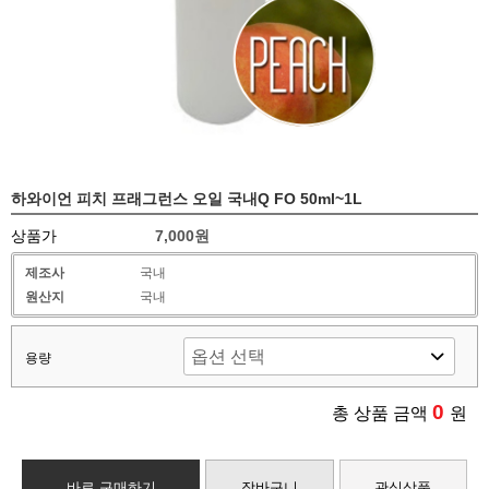
하와이언 피치 프래그런스 오일 국내Q FO 50ml~1L
상품가
7,000원
제조사
국내
원산지
국내
용량
0
총 상품 금액
원
바로 구매하기
장바구니
관심상품