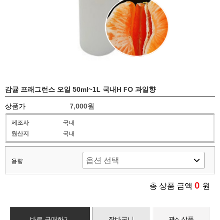
감귤 프래그런스 오일 50ml~1L 국내H FO 과일향
상품가
7,000원
제조사
국내
원산지
국내
용량
0
총 상품 금액
원
바로 구매하기
장바구니
관심상품