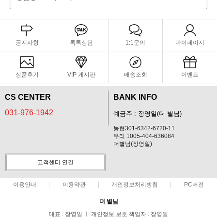
공지사항
톡톡상담
1:1문의
마이페이지
상품후기
VIP 게시판
배송조회
이벤트
CS CENTER
BANK INFO
031-976-1942
예금주 : 장영일(더 별님)
농협301-6342-6720-11
우리 1005-404-636084
더별님(장영일)
고객센터 연결
이용안내
이용약관
개인정보처리방침
PC버전
더 별님
대표 : 장영일 ㅣ 개인정보 보호 책임자 : 장영일