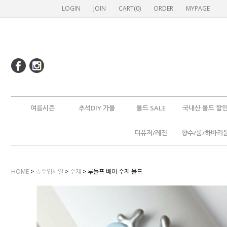
LOGIN
JOIN
CART(
0
)
ORDER
MYPAGE
여름시즌
추석DIY 가을
몰드 SALE
국내산 몰드 할
디퓨저/레진
향수/룸/하바리
HOME
>
☆수입세일
>
수제
> 루돌프 베어 수제 몰드