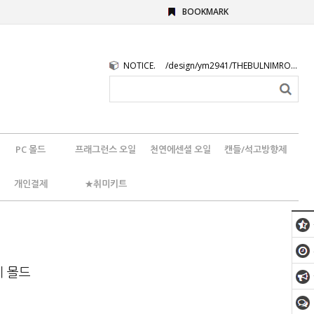
BOOKMARK
NOTICE.
/design/ym2941/THEBULNIMROGO.png
PC 몰드
프래그런스 오일
천연에센셜 오일
캔들/석고방향제
개인결제
★취미키트
제 몰드