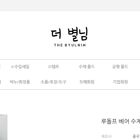
인
☆수입세일
스탬프
수제 몰드
금형 몰드
움
비누/화장품
소품/포장/도구
도매회원
기업회원
루돌프 베어 수
제조사
중국