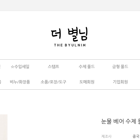
인
☆수입세일
스탬프
수제 몰드
금형 몰드
움
비누/화장품
소품/포장/도구
도매회원
기업회원
눈물 베어 수제 
제조사
중국