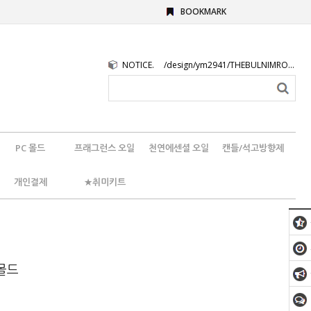
BOOKMARK
NOTICE.
/design/ym2941/THEBULNIMROGO.png
PC 몰드
프래그런스 오일
천연에센셜 오일
캔들/석고방향제
개인결제
★취미키트
몰드