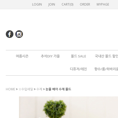
LOGIN
JOIN
CART(
0
)
ORDER
MYPAGE
여름시즌
추석DIY 가을
몰드 SALE
국내산 몰드 할
디퓨저/레진
향수/룸/하바리
HOME
>
☆수입세일
>
수제
> 눈물 베어 수제 몰드