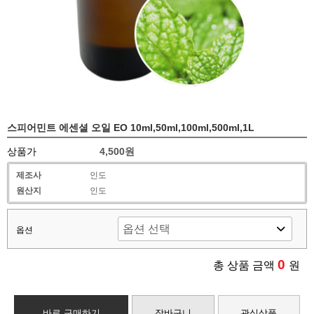
스피어민트 에센셜 오일 EO 10ml,50ml,100ml,500ml,1L
상품가
4,500원
제조사
인도
원산지
인도
옵션
0
총 상품 금액
원
바로 구매하기
장바구니
관심상품