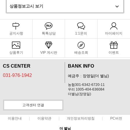
상품정보고시 보기
공지사항
톡톡상담
1:1문의
마이페이지
상품후기
VIP 게시판
배송조회
이벤트
CS CENTER
BANK INFO
031-976-1942
예금주 : 장영일(더 별님)
농협301-6342-6720-11
우리 1005-404-636084
더별님(장영일)
고객센터 연결
이용안내
이용약관
개인정보처리방침
PC버전
더 별님