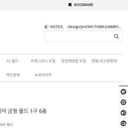
BOOKMARK
NOTICE.
/design/ym2941/THEBULNIMROGO.png
PC 몰드
프래그런스 오일
천연에센셜 오일
캔들/석고방향제
개인결제
★취미키트
마 금형 몰드 1구 6종
아씨 명가