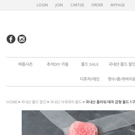
LOGIN
JOIN
CART(
0
)
ORDER
MYPAGE
여름시즌
추석DIY 가을
몰드 SALE
국내산 몰드 할
디퓨저/레진
향수/룸/하바리
HOME
>
국내산 몰드 할인
>
국내산 자체제작 몰드
> 국내산 플라워 테마 금형 몰드 1구