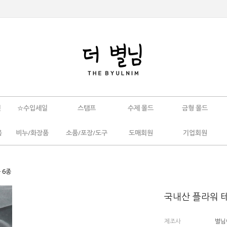
인
☆수입세일
스탬프
수제 몰드
금형 몰드
움
비누/화장품
소품/포장/도구
도매회원
기업회원
 6종
국내산 플라워 테
제조사
별님