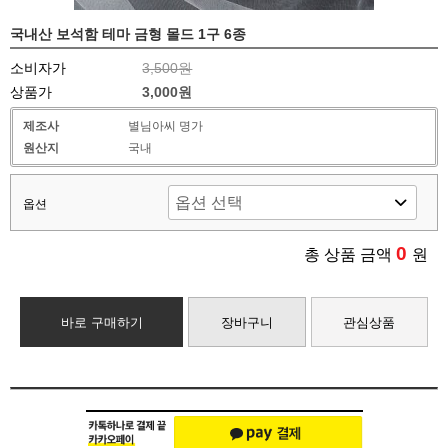
국내산 보석함 테마 금형 몰드 1구 6종
소비자가
3,500원
상품가
3,000원
제조사
별님아씨 명가
원산지
국내
옵션
0
총 상품 금액
원
바로 구매하기
장바구니
관심상품