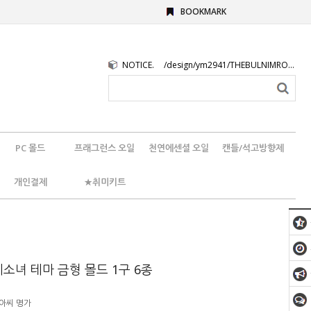
BOOKMARK
NOTICE.
/design/ym2941/THEBULNIMROGO.png
PC 몰드
프래그런스 오일
천연에센셜 오일
캔들/석고방향제
개인결제
★취미키트
소녀 테마 금형 몰드 1구 6종
아씨 명가