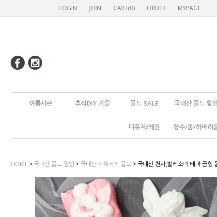
LOGIN
JOIN
CART(
0
)
ORDER
MYPAGE
여름시즌
추석DIY 가을
몰드 SALE
국내산 몰드 할
디퓨저/레진
향수/룸/하바리
HOME
>
국내산 몰드 할인
>
국내산 자체제작 몰드
> 국내산 천사,발레소녀 테마 금형 몰