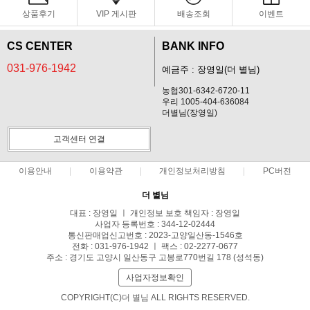
상품후기
VIP 게시판
배송조회
이벤트
CS CENTER
BANK INFO
031-976-1942
예금주 : 장영일(더 별님)
농협301-6342-6720-11
우리 1005-404-636084
더별님(장영일)
고객센터 연결
이용안내
이용약관
개인정보처리방침
PC버전
더 별님
대표 : 장영일 ㅣ 개인정보 보호 책임자 : 장영일
사업자 등록번호 : 344-12-02444
통신판매업신고번호 : 2023-고양일산동-1546호
전화 : 031-976-1942 ㅣ 팩스 : 02-2277-0677
주소 : 경기도 고양시 일산동구 고봉로770번길 178 (성석동)
사업자정보확인
COPYRIGHT(C)더 별님 ALL RIGHTS RESERVED.