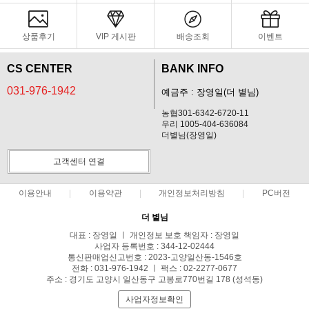
상품후기
VIP 게시판
배송조회
이벤트
CS CENTER
BANK INFO
031-976-1942
예금주 : 장영일(더 별님)
농협301-6342-6720-11
우리 1005-404-636084
더별님(장영일)
고객센터 연결
이용안내
이용약관
개인정보처리방침
PC버전
더 별님
대표 : 장영일 ㅣ 개인정보 보호 책임자 : 장영일
사업자 등록번호 : 344-12-02444
통신판매업신고번호 : 2023-고양일산동-1546호
전화 : 031-976-1942 ㅣ 팩스 : 02-2277-0677
주소 : 경기도 고양시 일산동구 고봉로770번길 178 (성석동)
사업자정보확인