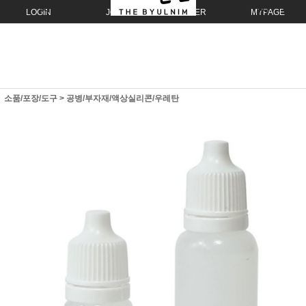
LOGIN
JOIN
ORDER
MYPAGE
소품/포장/도구
>
공병/부자재/액상실리콘/우레탄