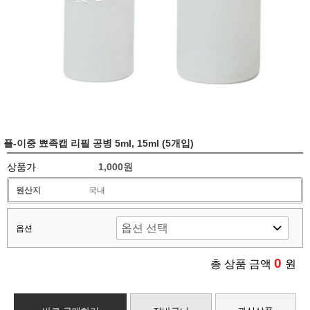
플-이중 뾰족캡 리필 공병 5ml, 15ml (5개입)
상품가
1,000원
원산지
국내
옵션
0
총 상품 금액
원