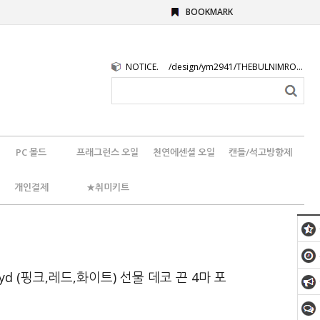
BOOKMARK
NOTICE.
/design/ym2941/THEBULNIMROGO.png
PC 몰드
프래그런스 오일
천연에센셜 오일
캔들/석고방향제
개인결제
★취미키트
d (핑크,레드,화이트) 선물 데코 끈 4마 포