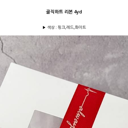
골직하트 리본 4yd
▶ 색상 : 핑크,레드,화이트