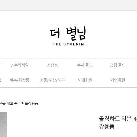
인
☆수입세일
스탬프
수제 몰드
금형 몰드
움
비누/화장품
소품/포장/도구
도매회원
기업회원
 선물 데코 끈 4마 포장용품
골직하트 리본 4y
장용품