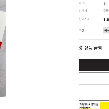
제조사
중국
원산지
중국
1,
판매가격
색상
총 상품 금액