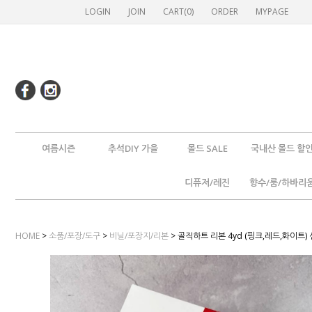
LOGIN
JOIN
CART(
0
)
ORDER
MYPAGE
여름시즌
추석DIY 가을
몰드 SALE
국내산 몰드 할
디퓨저/레진
향수/룸/하바리
HOME
>
소품/포장/도구
>
비닐/포장지/리본
> 골직하트 리본 4yd (핑크,레드,화이트)