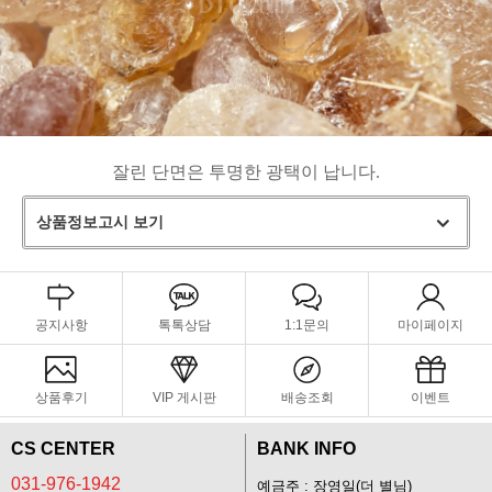
잘린 단면은 투명한 광택이 납니다.
상품정보고시 보기
공지사항
톡톡상담
1:1문의
마이페이지
상품후기
VIP 게시판
배송조회
이벤트
CS CENTER
BANK INFO
031-976-1942
예금주 : 장영일(더 별님)