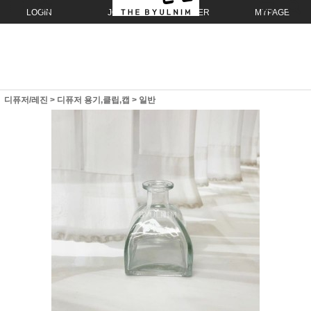
LOGIN
JOIN
ORDER
MYPAGE
디퓨저/레진
>
디퓨저 용기,클립,캡
>
일반