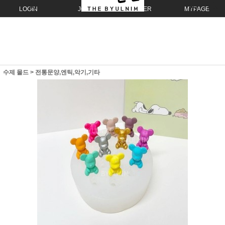
LOGIN
JOIN
ORDER
MYPAGE
수제 몰드
>
전통문양,엔틱,악기,기타