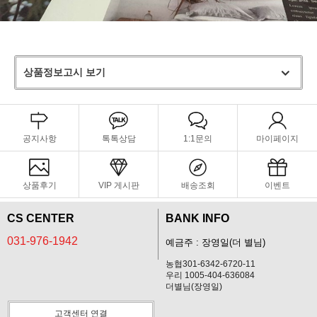
상품정보고시 보기
공지사항
톡톡상담
1:1문의
마이페이지
상품후기
VIP 게시판
배송조회
이벤트
CS CENTER
BANK INFO
031-976-1942
예금주 : 장영일(더 별님)
농협301-6342-6720-11
우리 1005-404-636084
더별님(장영일)
고객센터 연결