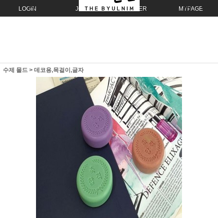
LOGIN
JOIN
ORDER
MYPAGE
수제 몰드
>
데코용,목걸이,글자