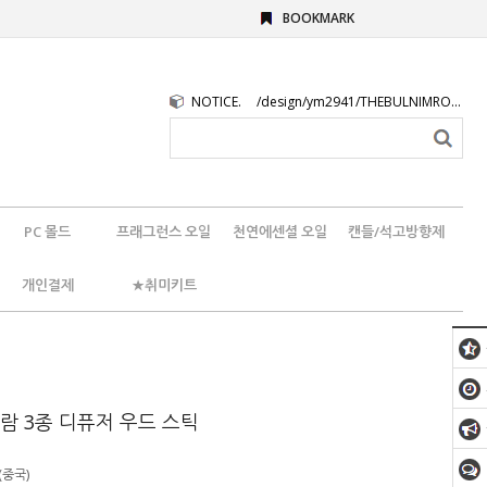
BOOKMARK
NOTICE.
/design/ym2941/THEBULNIMROGO.png
PC 몰드
프래그런스 오일
천연에센셜 오일
캔들/석고방향제
개인결제
★취미키트
람 3종 디퓨저 우드 스틱
(중국)