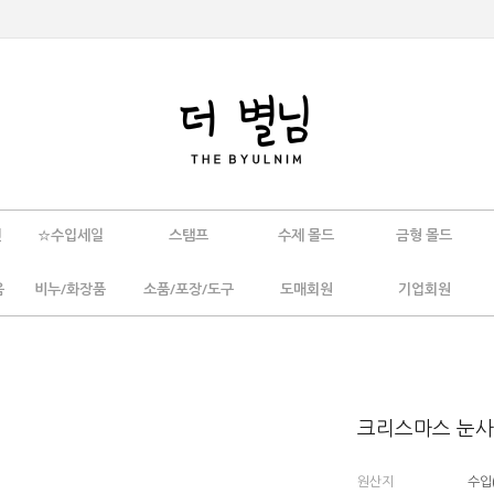
인
☆수입세일
스탬프
수제 몰드
금형 몰드
움
비누/화장품
소품/포장/도구
도매회원
기업회원
크리스마스 눈사
원산지
수입