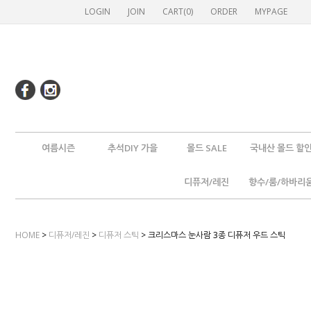
LOGIN
JOIN
CART(
0
)
ORDER
MYPAGE
여름시즌
추석DIY 가을
몰드 SALE
국내산 몰드 할
디퓨저/레진
향수/룸/하바리
HOME
>
디퓨저/레진
>
디퓨저 스틱
> 크리스마스 눈사람 3종 디퓨저 우드 스틱