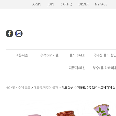
LOGIN
JOIN
CART(
0
)
ORDER
MYPAGE
여름시즌
추석DIY 가을
몰드 SALE
국내산 몰드 할
디퓨저/레진
향수/룸/하바리
HOME
>
수제 몰드
>
데코용,목걸이,글자
> 데코 화병 수제몰드 9종 DIY 석고방향제 