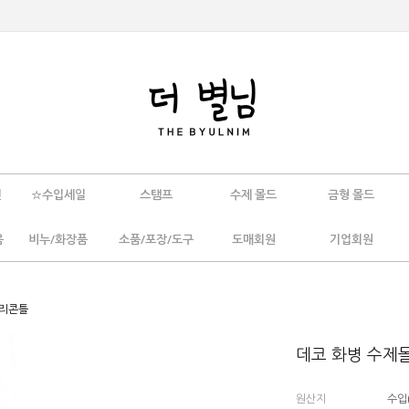
인
☆수입세일
스탬프
수제 몰드
금형 몰드
움
비누/화장품
소품/포장/도구
도매회원
기업회원
실리콘틀
데코 화병 수제몰
원산지
수입(