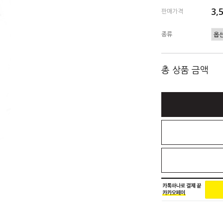
3,
판매가격
종류
총 상품 금액