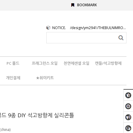
BOOKMARK
NOTICE.
/design/ym2941/THEBULNIMROGO.png
PC 몰드
프래그런스 오일
천연에센셜 오일
캔들/석고방향제
개인결제
★취미키트
드 9종 DIY 석고방향제 실리콘틀
china)