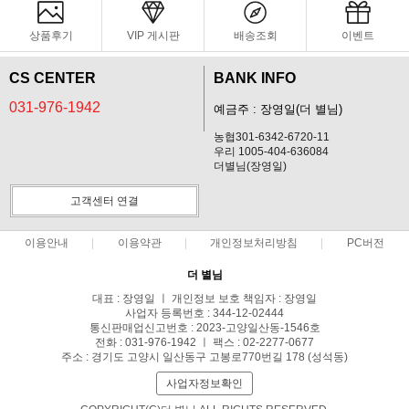
상품후기
VIP 게시판
배송조회
이벤트
CS CENTER
BANK INFO
031-976-1942
예금주 : 장영일(더 별님)
농협301-6342-6720-11
우리 1005-404-636084
더별님(장영일)
고객센터 연결
이용안내
이용약관
개인정보처리방침
PC버전
더 별님
대표 : 장영일 ㅣ 개인정보 보호 책임자 : 장영일
사업자 등록번호 : 344-12-02444
통신판매업신고번호 : 2023-고양일산동-1546호
전화 : 031-976-1942 ㅣ 팩스 : 02-2277-0677
주소 : 경기도 고양시 일산동구 고봉로770번길 178 (성석동)
사업자정보확인