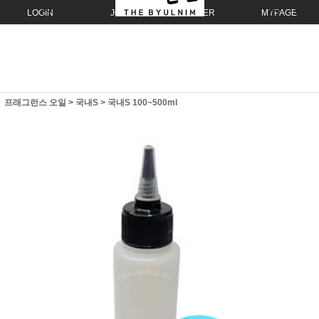
LOGIN
JOIN
ORDER
MYPAGE
프래그런스 오일
>
국내S
>
국내S 100~500ml