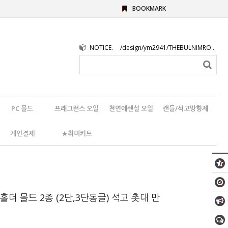
BOOKMARK
NOTICE.
/design/ym2941/THEBULNIMROGO.png
PC 몰드
프래그런스 오일
천연에센셜 오일
캔들/석고방향제
개인결제
★취미키트
더 몰드 2종 (2단,3단동글) 석고 촛대 만