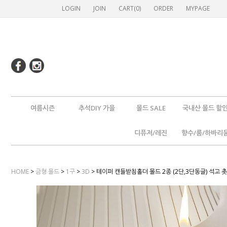
LOGIN
JOIN
CART(
0
)
ORDER
MYPAGE
여름시즌
추석DIY 가을
몰드 SALE
국내산 몰드 할
디퓨저/레진
향수/룸/하바리
HOME
>
금형 몰드
>
1구
>
3D
> 테이퍼 캔들받침홀더 몰드 2종 (2단,3단동글) 석고 