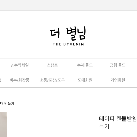
인
☆수입세일
스탬프
수제 몰드
금형 몰드
움
비누/화장품
소품/포장/도구
도매회원
기업회원
촛대 만들기
테이퍼 캔들받침홀
들기