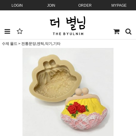
LOGIN
JOIN
ORDER
MYPAGE
수제 몰드
>
전통문양,엔틱,악기,기타