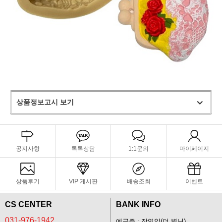
상품정보고시 보기
공지사항
톡톡상담
1:1문의
마이페이지
상품후기
VIP 게시판
배송조회
이벤트
CS CENTER
BANK INFO
031-976-1942
예금주 : 장영일(더 별님)