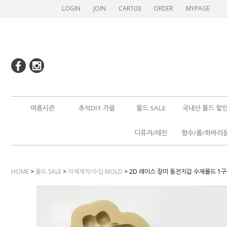
LOGIN
JOIN
CART(
0
)
ORDER
MYPAGE
여름시즌
추석DIY 가을
몰드 SALE
국내산 몰드 할
디퓨저/레진
향수/룸/하바리
HOME
>
몰드 SALE
>
자체제작/수입 MOLD
> 2D 레이스 장미 동전지갑 수제몰드 1구