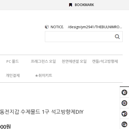
BOOKMARK
NOTICE.
/design/ym2941/THEBULNIMROGO.png
PC 몰드
프래그런스 오일
천연에센셜 오일
캔들/석고방향제
개인결제
★취미키트
 동전지갑 수제몰드 1구 석고방향제DIY
000
원