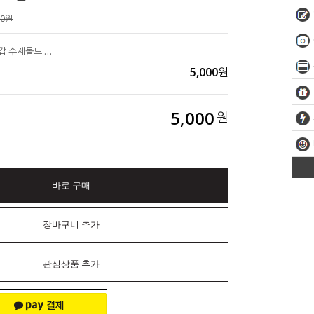
00원
2D 레이스 장미 동전지갑 수제몰드 1구 석고방향제DIY
5,000
원
5,000
원
바로 구매
장바구니 추가
관심상품 추가