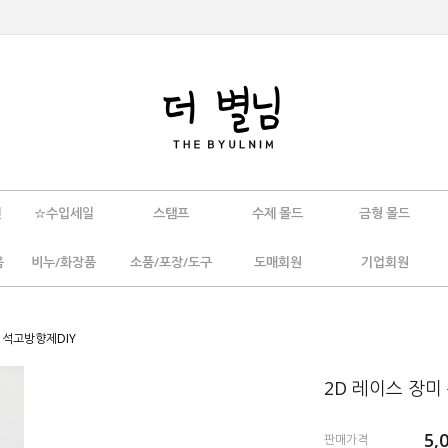
인
☆수입세일
스탬프
수제 몰드
금형 몰드
움
비누/화장품
소품/포장/도구
도매회원
기업회원
 석고방향제DIY
2D 레이스 장미
5,
판매가격