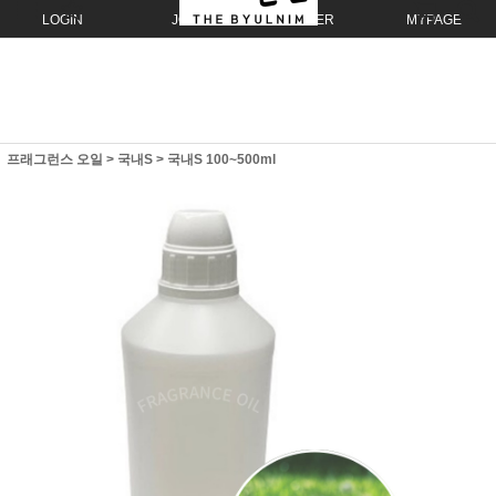
LOGIN
JOIN
ORDER
MYPAGE
프래그런스 오일
>
국내S
>
국내S 100~500ml