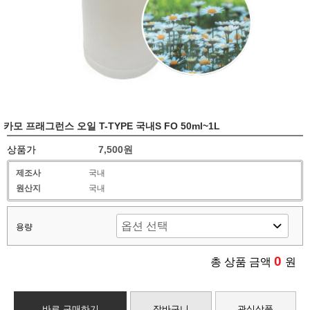
카모 프래그런스 오일 T-TYPE 국내S FO 50ml~1L
상품가
7,500원
제조사
국내
원산지
국내
용량
0
총 상품 금액
원
바로 구매하기
장바구니
관심상품