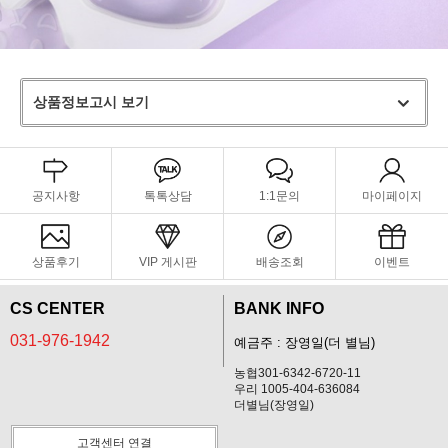
상품정보고시 보기
공지사항
톡톡상담
1:1문의
마이페이지
상품후기
VIP 게시판
배송조회
이벤트
CS CENTER
BANK INFO
031-976-1942
예금주 : 장영일(더 별님)
농협301-6342-6720-11
우리 1005-404-636084
더별님(장영일)
고객센터 연결