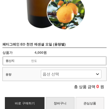
페티그레인 EO 천연 에센셜 오일 (용량별)
상품가
4,000원
원산지
인도
용량
0
총 상품 금액
원
바로 구매하기
장바구니
관심상품