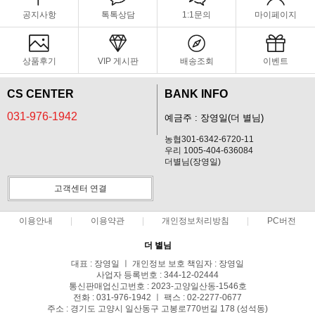
공지사항
톡톡상담
1:1문의
마이페이지
상품후기
VIP 게시판
배송조회
이벤트
CS CENTER
BANK INFO
031-976-1942
예금주 : 장영일(더 별님)
농협301-6342-6720-11
우리 1005-404-636084
더별님(장영일)
고객센터 연결
이용안내
이용약관
개인정보처리방침
PC버전
더 별님
대표 : 장영일 ㅣ 개인정보 보호 책임자 : 장영일
사업자 등록번호 : 344-12-02444
통신판매업신고번호 : 2023-고양일산동-1546호
전화 : 031-976-1942 ㅣ 팩스 : 02-2277-0677
주소 : 경기도 고양시 일산동구 고봉로770번길 178 (성석동)