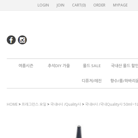
LOGIN
JOIN
CART(
0
)
ORDER
MYPAGE
여름시즌
추석DIY 가을
몰드 SALE
국내산 몰드 할
디퓨저/레진
향수/룸/하바리
HOME
>
프래그런스 오일
>
국내H사 /Quality사
>
국내H사 /국내Quality사 50ml~1