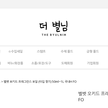
인
☆수입세일
스탬프
수제 몰드
금형 몰드
움
비누/화장품
소품/포장/도구
도매회원
기업회원
L
> 벨벳 오키드 프래그런스 오일 (타입 향기) 50ml~1L 국내H FO
벨벳 오키드 프래
FO