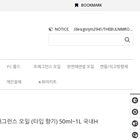
BOOKMARK
NOTICE.
/design/ym2941/THEBULNIMROGO.png
PC 몰드
프래그런스 오일
천연에센셜 오일
캔들/석고방향제
개인결제
★취미키트
그런스 오일 (타입 향기) 50ml~1L 국내H