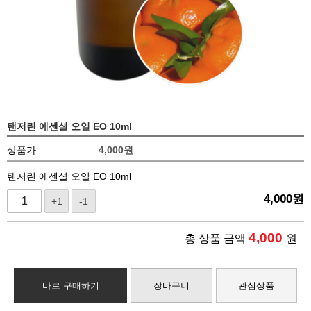
탠저린 에센셜 오일 EO 10ml
상품가
4,000
원
탠저린 에센셜 오일 EO 10ml
4,000
원
+1
-1
4,000
총 상품 금액
원
바로 구매하기
장바구니
관심상품