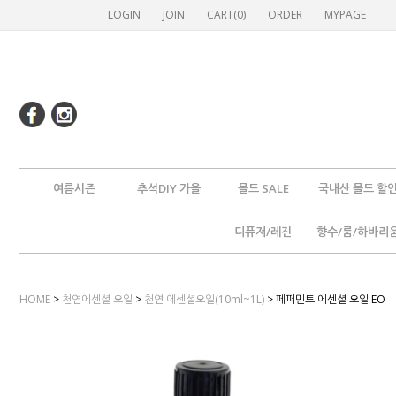
LOGIN
JOIN
CART(
0
)
ORDER
MYPAGE
여름시즌
추석DIY 가을
몰드 SALE
국내산 몰드 할
디퓨저/레진
향수/룸/하바리
HOME
>
천연에센셜 오일
>
천연 에센셜오일(10ml~1L)
> 페퍼민트 에센셜 오일 EO