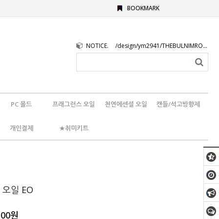
BOOKMARK
NOTICE.
/design/ym2941/THEBULNIMROGO.png
PC 몰드
프래그런스 오일
천연에센셜 오일
캔들/석고방향제
개인결제
★취미키트
오일 EO
500원