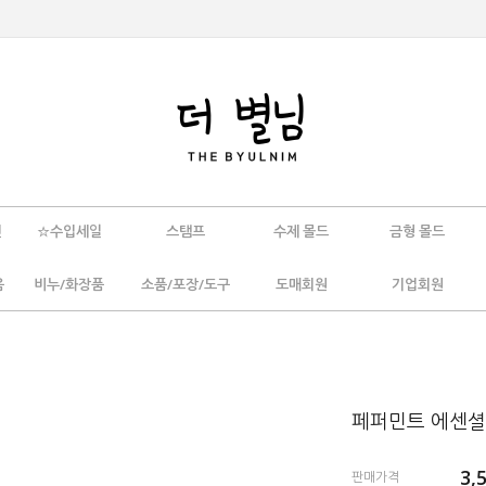
인
☆수입세일
스탬프
수제 몰드
금형 몰드
움
비누/화장품
소품/포장/도구
도매회원
기업회원
페퍼민트 에센셜 
3,
판매가격