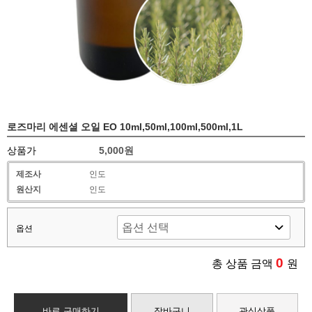
로즈마리 에센셜 오일 EO 10ml,50ml,100ml,500ml,1L
상품가
5,000원
제조사
인도
원산지
인도
옵션
0
총 상품 금액
원
바로 구매하기
장바구니
관심상품