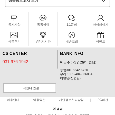
상품정보고시 보기
공지사항
톡톡상담
1:1문의
마이페이지
상품후기
VIP 게시판
배송조회
이벤트
CS CENTER
BANK INFO
031-976-1942
예금주 : 장영일(더 별님)
농협301-6342-6720-11
우리 1005-404-636084
더별님(장영일)
고객센터 연결
이용안내
이용약관
개인정보처리방침
PC버전
더 별님